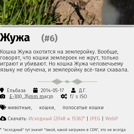
Жужа
(#6)
Кошка Жужа охотится на землеройку. Вообще,
говорят, что кошки землероек не жрут, только
играют и убивают. Но кошка Жужа человечьему
языку не обучена, и землеройку всё-таки схавала.
Ёльбаза
2014-05-17
Д.Г.
E-300
35mm macro
f/ s ISO
животные,
кошки,
полосатые кошки
Скачать:
Исходный (2048 ⨉ 1536)*
|
JPEG
|
WebP
* "исходный" тут значит "такой, какой загружен в CDN", это не всегда