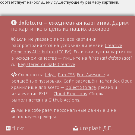
соответствует наибольшему существующему размеру картинки.
dxfoto.ru – ежедневная картинка
. Дарим
по картинке в день из наших архивов.
Если не указано иное, все картинки
распространяются на условиях лицензии
Creative
Commons Attribution (CC-BY)
. Если вам нужны картинки
в исходном качестве — пишите на
hires [at] dxfoto [dot]
ru
.
Registered on Safe Creative
Сделано на
Jekyll
,
PureCSS
,
FontAwesome
и
волшебных пузырьках. Сайт размещён на
Yandex Cloud
.
Хранилище для всего —
Object Storage
, ресайз и
извлечение EXIF —
Cloud Functions
. Сборка
выполняется на
Github Actions
.
Мы не собираем персональные данные и не
используем трекеры.
flickr
unsplash Д.Г.