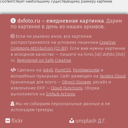
соответствует наибольшему существующему размеру картинки.
dxfoto.ru – ежедневная картинка
. Дарим
по картинке в день из наших архивов.
Если не указано иное, все картинки
распространяются на условиях лицензии
Creative
Commons Attribution (CC-BY)
. Если вам нужны картинки
в исходном качестве — пишите на
hires [at] dxfoto [dot]
ru
.
Registered on Safe Creative
Сделано на
Jekyll
,
PureCSS
,
FontAwesome
и
волшебных пузырьках. Сайт размещён на
Yandex Cloud
.
Хранилище для всего —
Object Storage
, ресайз и
извлечение EXIF —
Cloud Functions
. Сборка
выполняется на
Github Actions
.
Мы не собираем персональные данные и не
используем трекеры.
flickr
unsplash Д.Г.