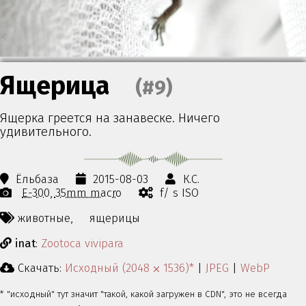
Ящерица
(#9)
Ящерка греется на занавеске. Ничего
удивительного.
Ёльбаза
2015-08-03
К.С.
E-300
35mm macro
f/ s ISO
животные,
ящерицы
inat
:
Zootoca vivipara
Скачать:
Исходный (2048 ⨉ 1536)*
|
JPEG
|
WebP
* "исходный" тут значит "такой, какой загружен в CDN", это не всегда