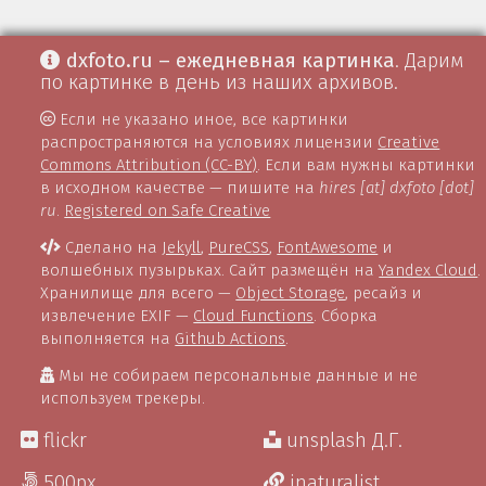
dxfoto.ru – ежедневная картинка
. Дарим
по картинке в день из наших архивов.
Если не указано иное, все картинки
распространяются на условиях лицензии
Creative
Commons Attribution (CC-BY)
. Если вам нужны картинки
в исходном качестве — пишите на
hires [at] dxfoto [dot]
ru
.
Registered on Safe Creative
Сделано на
Jekyll
,
PureCSS
,
FontAwesome
и
волшебных пузырьках. Сайт размещён на
Yandex Cloud
.
Хранилище для всего —
Object Storage
, ресайз и
извлечение EXIF —
Cloud Functions
. Сборка
выполняется на
Github Actions
.
Мы не собираем персональные данные и не
используем трекеры.
flickr
unsplash Д.Г.
500px
inaturalist