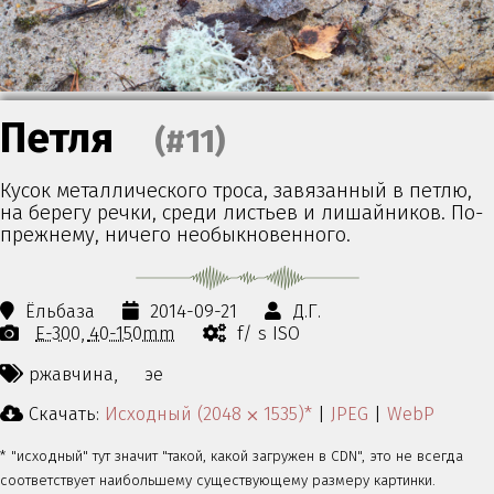
Петля
(#11)
Кусок металлического троса, завязанный в петлю,
на берегу речки, среди листьев и лишайников. По-
прежнему, ничего необыкновенного.
Ёльбаза
2014-09-21
Д.Г.
E-300
40-150mm
f/ s ISO
ржавчина,
эе
Скачать:
Исходный (2048 ⨉ 1535)*
|
JPEG
|
WebP
* "исходный" тут значит "такой, какой загружен в CDN", это не всегда
соответствует наибольшему существующему размеру картинки.