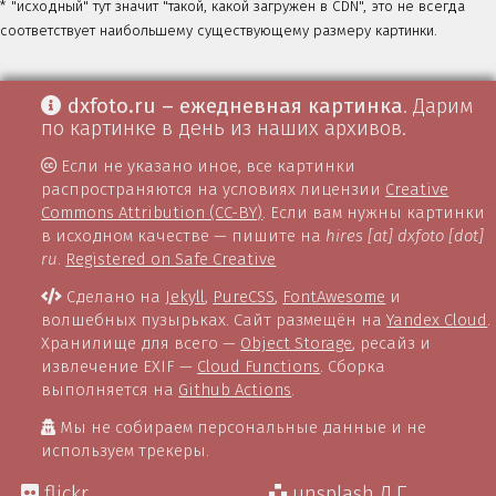
* "исходный" тут значит "такой, какой загружен в CDN", это не всегда
соответствует наибольшему существующему размеру картинки.
dxfoto.ru – ежедневная картинка
. Дарим
по картинке в день из наших архивов.
Если не указано иное, все картинки
распространяются на условиях лицензии
Creative
Commons Attribution (CC-BY)
. Если вам нужны картинки
в исходном качестве — пишите на
hires [at] dxfoto [dot]
ru
.
Registered on Safe Creative
Сделано на
Jekyll
,
PureCSS
,
FontAwesome
и
волшебных пузырьках. Сайт размещён на
Yandex Cloud
.
Хранилище для всего —
Object Storage
, ресайз и
извлечение EXIF —
Cloud Functions
. Сборка
выполняется на
Github Actions
.
Мы не собираем персональные данные и не
используем трекеры.
flickr
unsplash Д.Г.