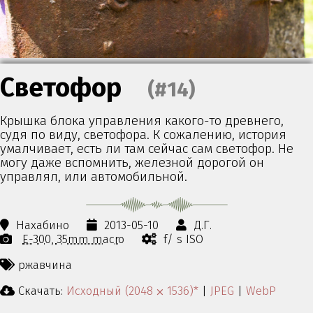
Светофор
(#14)
Крышка блока управления какого-то древнего,
судя по виду, светофора. К сожалению, история
умалчивает, есть ли там сейчас сам светофор. Не
могу даже вспомнить, железной дорогой он
управлял, или автомобильной.
Нахабино
2013-05-10
Д.Г.
E-300
35mm macro
f/ s ISO
ржавчина
Скачать:
Исходный (2048 ⨉ 1536)*
|
JPEG
|
WebP