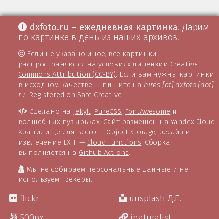
dxfoto.ru – ежедневная картинка
. Дарим
по картинке в день из наших архивов.
Если не указано иное, все картинки
распространяются на условиях лицензии
Creative
Commons Attribution (CC-BY)
. Если вам нужны картинки
в исходном качестве — пишите на
hires [at] dxfoto [dot]
ru
.
Registered on Safe Creative
Сделано на
Jekyll
,
PureCSS
,
FontAwesome
и
волшебных пузырьках. Сайт размещён на
Yandex Cloud
.
Хранилище для всего —
Object Storage
, ресайз и
извлечение EXIF —
Cloud Functions
. Сборка
выполняется на
Github Actions
.
Мы не собираем персональные данные и не
используем трекеры.
flickr
unsplash Д.Г.
500px
inaturalist