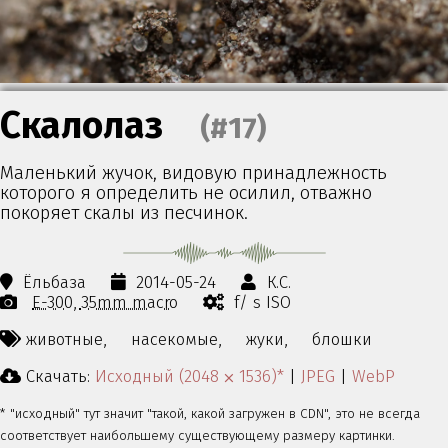
Скалолаз
(#17)
Маленький жучок, видовую принадлежность
которого я определить не осилил, отважно
покоряет скалы из песчинок.
Ёльбаза
2014-05-24
К.С.
E-300
35mm macro
f/ s ISO
животные,
насекомые,
жуки,
блошки
Скачать:
Исходный (2048 ⨉ 1536)*
|
JPEG
|
WebP
* "исходный" тут значит "такой, какой загружен в CDN", это не всегда
соответствует наибольшему существующему размеру картинки.