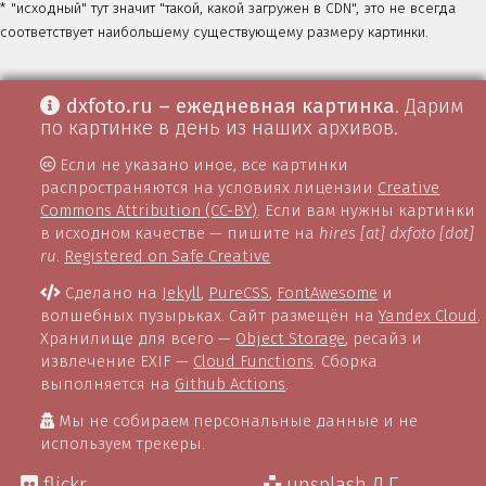
* "исходный" тут значит "такой, какой загружен в CDN", это не всегда
соответствует наибольшему существующему размеру картинки.
dxfoto.ru – ежедневная картинка
. Дарим
по картинке в день из наших архивов.
Если не указано иное, все картинки
распространяются на условиях лицензии
Creative
Commons Attribution (CC-BY)
. Если вам нужны картинки
в исходном качестве — пишите на
hires [at] dxfoto [dot]
ru
.
Registered on Safe Creative
Сделано на
Jekyll
,
PureCSS
,
FontAwesome
и
волшебных пузырьках. Сайт размещён на
Yandex Cloud
.
Хранилище для всего —
Object Storage
, ресайз и
извлечение EXIF —
Cloud Functions
. Сборка
выполняется на
Github Actions
.
Мы не собираем персональные данные и не
используем трекеры.
flickr
unsplash Д.Г.