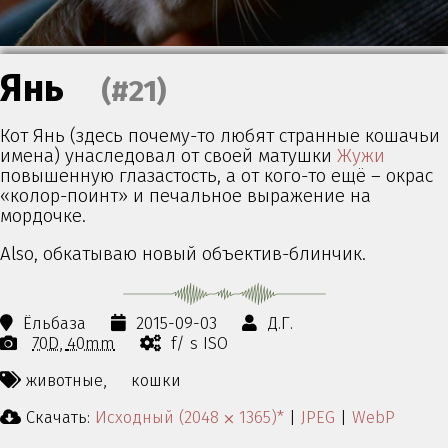
Янь
(#21)
Кот Янь (здесь почему-то любят странные кошачьи
имена) унаследовал от своей матушки
Жужи
повышенную глазастость, а от кого-то ещё – окрас
«колор-поинт» и печальное выражение на
мордочке.
Also, обкатываю новый объектив-блинчик.
Ёльбаза
2015-09-03
Д.Г.
70D
40mm
f/ s ISO
животные,
кошки
Скачать:
Исходный (2048 ⨉ 1365)*
|
JPEG
|
WebP