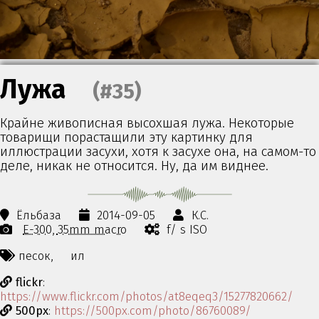
Лужа
(#35)
Крайне живописная высохшая лужа. Некоторые
товарищи порастащили эту картинку для
иллюстрации засухи, хотя к засухе она, на самом-то
деле, никак не относится. Ну, да им виднее.
Ёльбаза
2014-09-05
К.С.
E-300
35mm macro
f/ s ISO
песок,
ил
flickr
:
https://www.flickr.com/photos/at8eqeq3/15277820662/
500px
:
https://500px.com/photo/86760089/