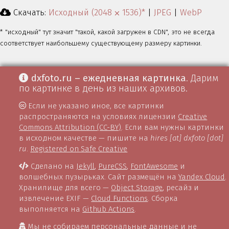
Скачать:
Исходный (2048 ⨉ 1536)*
|
JPEG
|
WebP
* "исходный" тут значит "такой, какой загружен в CDN", это не всегда
соответствует наибольшему существующему размеру картинки.
dxfoto.ru – ежедневная картинка
. Дарим
по картинке в день из наших архивов.
Если не указано иное, все картинки
распространяются на условиях лицензии
Creative
Commons Attribution (CC-BY)
. Если вам нужны картинки
в исходном качестве — пишите на
hires [at] dxfoto [dot]
ru
.
Registered on Safe Creative
Сделано на
Jekyll
,
PureCSS
,
FontAwesome
и
волшебных пузырьках. Сайт размещён на
Yandex Cloud
.
Хранилище для всего —
Object Storage
, ресайз и
извлечение EXIF —
Cloud Functions
. Сборка
выполняется на
Github Actions
.
Мы не собираем персональные данные и не