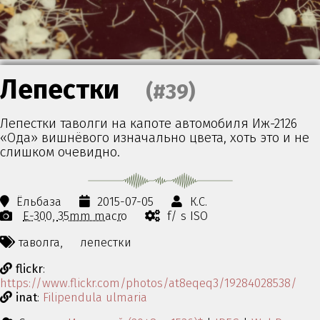
Лепестки
(#39)
Лепестки таволги на капоте автомобиля Иж-2126
«Ода» вишнёвого изначально цвета, хоть это и не
слишком очевидно.
Ёльбаза
2015-07-05
К.С.
E-300
35mm macro
f/ s ISO
таволга,
лепестки
flickr
:
https://www.flickr.com/photos/at8eqeq3/19284028538/
inat
:
Filipendula ulmaria