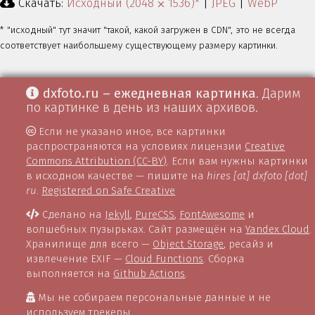
Скачать:
Исходный (2048 ⨉ 1536)*
|
JPEG
|
WebP
* "исходный" тут значит "такой, какой загружен в CDN", это не всегда
соответствует наибольшему существующему размеру картинки.
dxfoto.ru – ежедневная картинка
. Дарим
по картинке в день из наших архивов.
Если не указано иное, все картинки
распространяются на условиях лицензии
Creative
Commons Attribution (CC-BY)
. Если вам нужны картинки
в исходном качестве — пишите на
hires [at] dxfoto [dot]
ru
.
Registered on Safe Creative
Сделано на
Jekyll
,
PureCSS
,
FontAwesome
и
волшебных пузырьках. Сайт размещён на
Yandex Cloud
.
Хранилище для всего —
Object Storage
, ресайз и
извлечение EXIF —
Cloud Functions
. Сборка
выполняется на
Github Actions
.
Мы не собираем персональные данные и не
используем трекеры.