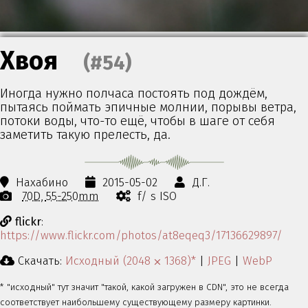
Хвоя
(#54)
Иногда нужно полчаса постоять под дождём,
пытаясь поймать эпичные молнии, порывы ветра,
потоки воды, что-то ещё, чтобы в шаге от себя
заметить такую прелесть, да.
Нахабино
2015-05-02
Д.Г.
70D
55-250mm
f/ s ISO
flickr
:
https://www.flickr.com/photos/at8eqeq3/17136629897/
Скачать:
Исходный (2048 ⨉ 1368)*
|
JPEG
|
WebP
* "исходный" тут значит "такой, какой загружен в CDN", это не всегда
соответствует наибольшему существующему размеру картинки.