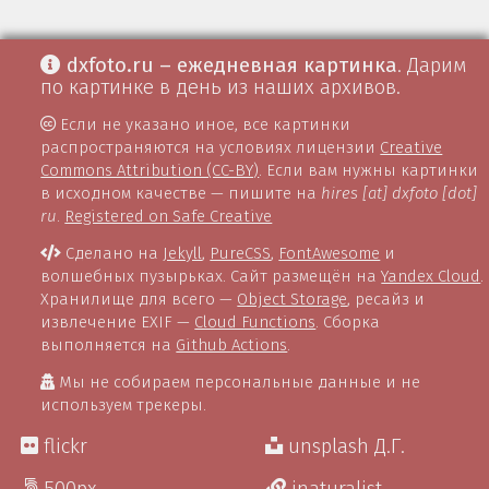
dxfoto.ru – ежедневная картинка
. Дарим
по картинке в день из наших архивов.
Если не указано иное, все картинки
распространяются на условиях лицензии
Creative
Commons Attribution (CC-BY)
. Если вам нужны картинки
в исходном качестве — пишите на
hires [at] dxfoto [dot]
ru
.
Registered on Safe Creative
Сделано на
Jekyll
,
PureCSS
,
FontAwesome
и
волшебных пузырьках. Сайт размещён на
Yandex Cloud
.
Хранилище для всего —
Object Storage
, ресайз и
извлечение EXIF —
Cloud Functions
. Сборка
выполняется на
Github Actions
.
Мы не собираем персональные данные и не
используем трекеры.
flickr
unsplash Д.Г.