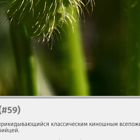
(#59)
 прикидывающийся классическим киношным всепо
бийцей.