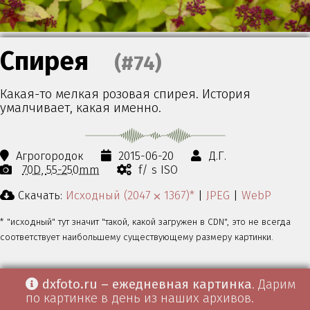
Спирея
(#74)
Какая-то мелкая розовая спирея. История
умалчивает, какая именно.
Агрогородок
2015-06-20
Д.Г.
70D
55-250mm
f/ s ISO
Скачать:
Исходный (2047 ⨉ 1367)*
|
JPEG
|
WebP
* "исходный" тут значит "такой, какой загружен в CDN", это не всегда
соответствует наибольшему существующему размеру картинки.
dxfoto.ru – ежедневная картинка
. Дарим
по картинке в день из наших архивов.