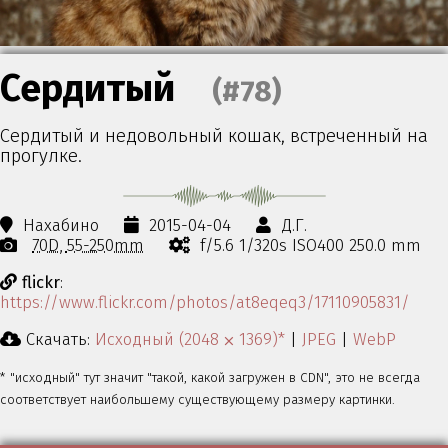
Сердитый
(#78)
Сердитый и недовольный кошак, встреченный на
прогулке.
Нахабино
2015-04-04
Д.Г.
70D
55-250mm
f/5.6 1/320s ISO400 250.0 mm
flickr
:
https://www.flickr.com/photos/at8eqeq3/17110905831/
Скачать:
Исходный (2048 ⨉ 1369)*
|
JPEG
|
WebP
* "исходный" тут значит "такой, какой загружен в CDN", это не всегда
соответствует наибольшему существующему размеру картинки.