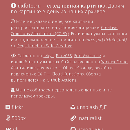
dxfoto.ru – ежедневная картинка
. Дарим
по картинке в день из наших архивов.
Если не указано иное, все картинки
распространяются на условиях лицензии
Creative
Commons Attribution (CC-BY)
. Если вам нужны картинки
в исходном качестве — пишите на
hires [at] dxfoto [dot]
ru
.
Registered on Safe Creative
Сделано на
Jekyll
,
PureCSS
,
FontAwesome
и
волшебных пузырьках. Сайт размещён на
Yandex Cloud
.
Хранилище для всего —
Object Storage
, ресайз и
извлечение EXIF —
Cloud Functions
. Сборка
выполняется на
Github Actions
.
Мы не собираем персональные данные и не
используем трекеры.
flickr
unsplash Д.Г.
500px
inaturalist
vk
исходники