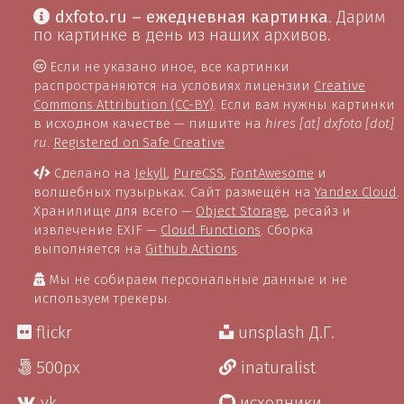
dxfoto.ru – ежедневная картинка
. Дарим
по картинке в день из наших архивов.
Если не указано иное, все картинки
распространяются на условиях лицензии
Creative
Commons Attribution (CC-BY)
. Если вам нужны картинки
в исходном качестве — пишите на
hires [at] dxfoto [dot]
ru
.
Registered on Safe Creative
Сделано на
Jekyll
,
PureCSS
,
FontAwesome
и
волшебных пузырьках. Сайт размещён на
Yandex Cloud
.
Хранилище для всего —
Object Storage
, ресайз и
извлечение EXIF —
Cloud Functions
. Сборка
выполняется на
Github Actions
.
Мы не собираем персональные данные и не
используем трекеры.
flickr
unsplash Д.Г.
500px
inaturalist
vk
исходники