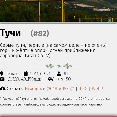
Тучи
(#82)
Серые тучи, чёрные (на самом деле – не очень)
горы и жёлтые опоры огней приближения
аэропорта Тиват (LYTV).
Тиват
2011-09-21
Д.Г.
E-300
40-150mm
f/ s ISO
Скачать:
Исходный (2048 ⨉ 1536)*
|
JPEG
|
WebP
* "исходный" тут значит "такой, какой загружен в CDN", это не всегда
соответствует наибольшему существующему размеру картинки.