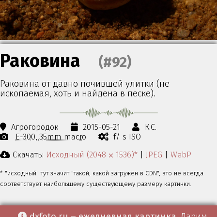
Раковина
(#92)
Раковина от давно почившей улитки (не
ископаемая, хоть и найдена в песке).
Агрогородок
2015-05-21
К.С.
E-300
35mm macro
f/ s ISO
Скачать:
Исходный (2048 ⨉ 1536)*
|
JPEG
|
WebP
* "исходный" тут значит "такой, какой загружен в CDN", это не всегда
соответствует наибольшему существующему размеру картинки.
dxfoto.ru – ежедневная картинка
. Дарим