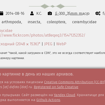
2014-08-16
К.С.
E-300
35mm macro
f
arthropoda,
insecta,
coleoptera,
cerambycidae
bycidae
://www.flickr.com/photos/at8eqeq3/15471252352/
ходный (2048 ⨉ 1536)*
|
JPEG
|
WebP
значит "такой, какой загружен в CDN", это не всегда соответствует наибо
змеру картинки.
о картинке в день из наших архивов.
тся на условиях лицензии
Creative Commons Attribution (CC-BY
es [at] dxfoto [dot] ru
.
Registered on Safe Creative
 пузырьках. Сайт размещён на
Yandex Cloud
. Хранилище для
борка выполняется на
Github Actions
.