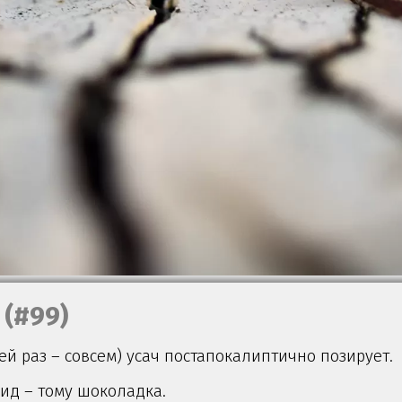
(#99)
ей раз – совсем) усач постапокалиптично позирует.
вид – тому шоколадка.