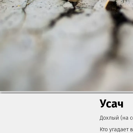
Усач
Дохлый (на с
Кто угадает 