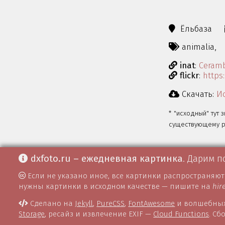
Ёльбаза
animalia,
inat
:
Ceram
flickr
:
https
Скачать:
Ис
* "исходный" тут 
существующему ра
dxfoto.ru – ежедневная картинка
. Дарим п
Если не указано иное, все картинки распространяю
нужны картинки в исходном качестве — пишите на
hir
Сделано на
Jekyll
,
PureCSS
,
FontAwesome
и волшебных
Storage
, ресайз и извлечение EXIF —
Cloud Functions
. С