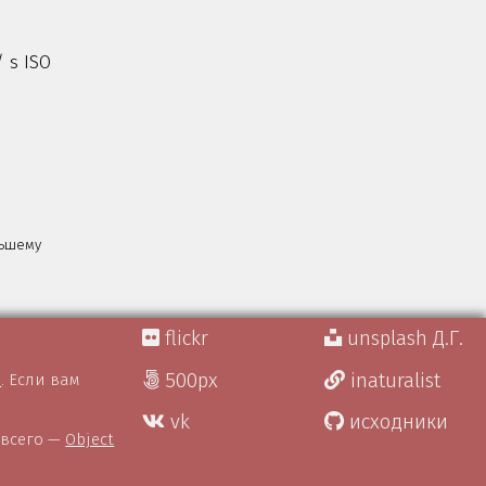
/ s ISO
льшему
flickr
unsplash Д.Г.
500px
inaturalist
)
. Если вам
vk
исходники
 всего —
Object