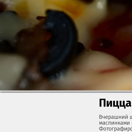
Пицца
Вчерашний ш
маслинками н
Фотографиро