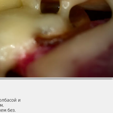
олбасой и
м.
ем без.