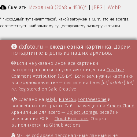
Скачать:
Исходный (2048 ⨉ 1536)*
|
JPEG
|
WebP
* "исходный" тут значит "такой, какой загружен в CDN", это не всегда
соответствует наибольшему существующему размеру картинки.
dxfoto.ru – ежедневная картинка
. Дарим
по картинке в день из наших архивов.
Если не указано иное, все картинки
распространяются на условиях лицензии
Creative
Commons Attribution (CC-BY)
. Если вам нужны картинки
в исходном качестве — пишите на
hires [at] dxfoto [dot]
ru
.
Registered on Safe Creative
Сделано на
Jekyll
,
PureCSS
,
FontAwesome
и
волшебных пузырьках. Сайт размещён на
Yandex Cloud
.
Хранилище для всего —
Object Storage
, ресайз и
извлечение EXIF —
Cloud Functions
. Сборка
выполняется на
Github Actions
.
Мы не собираем персональные данные и не