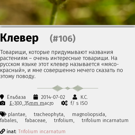
Клевер
(#106)
Товарищи, которые придумывают названия
растениям – очень интересные товарищи. На
русском языке этот клевер называется «мясо-
красный», и мне совершенно нечего сказать по
этому поводу.
Ёльбаза
2014-07-02
К.С.
E-300
35mm macro
f/ s ISO
plantae,
tracheophyta,
magnoliopsida,
fabales,
fabaceae,
trifolium,
trifolium incarnatum
inat
:
Trifolium incarnatum