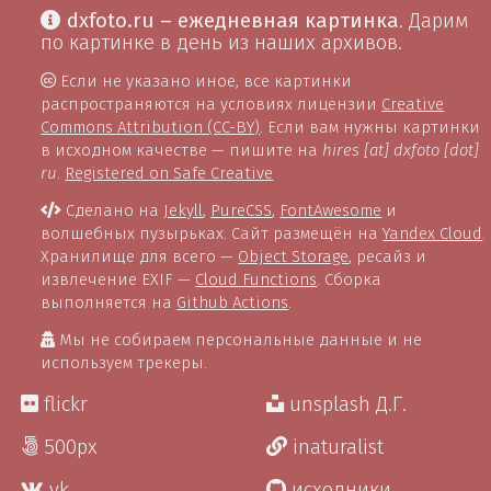
dxfoto.ru – ежедневная картинка
. Дарим
по картинке в день из наших архивов.
Если не указано иное, все картинки
распространяются на условиях лицензии
Creative
Commons Attribution (CC-BY)
. Если вам нужны картинки
в исходном качестве — пишите на
hires [at] dxfoto [dot]
ru
.
Registered on Safe Creative
Сделано на
Jekyll
,
PureCSS
,
FontAwesome
и
волшебных пузырьках. Сайт размещён на
Yandex Cloud
.
Хранилище для всего —
Object Storage
, ресайз и
извлечение EXIF —
Cloud Functions
. Сборка
выполняется на
Github Actions
.
Мы не собираем персональные данные и не
используем трекеры.
flickr
unsplash Д.Г.
500px
inaturalist
vk
исходники