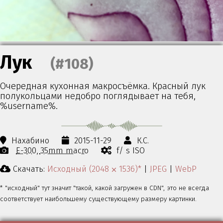
Лук
(#108)
Очередная кухонная макросъёмка. Красный лук
полукольцами недобро поглядывает на тебя,
%username%.
Нахабино
2015-11-29
К.С.
E-300
35mm macro
f/ s ISO
Скачать:
Исходный (2048 ⨉ 1536)*
|
JPEG
|
WebP
* "исходный" тут значит "такой, какой загружен в CDN", это не всегда
соответствует наибольшему существующему размеру картинки.