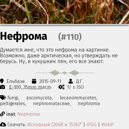
Нефрома
(#110)
Думается мне, что это нефрома на картинке.
Возможно, даже арктическая, но утверждать не
берусь. Ну, и кукушкин лён, его все знают.
Ёльбаза
2015-09-11
Д.Г.
E-300
35mm macro
f/ s ISO
fungi,
ascomycota,
lecanoromycetes,
peltigerales,
nephromataceae,
nephroma
inat
:
Nephroma
Скачать:
Исходный (2048 ⨉ 1536)*
|
JPEG
|
WebP