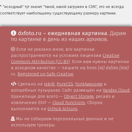
* "исходный" тут значит "такой, какой загружен в CDN", это не всегда
соответствует наибольшему существующему размеру картинки.
dxfoto.ru – ежедневная картинка
. Дарим
по картинке в день из наших архивов.
Если не указано иное, все картинки
распространяются на условиях лицензии
Creative
Commons Attribution (CC-BY)
. Если вам нужны картинки
в исходном качестве — пишите на
hires [at] dxfoto [dot]
ru
.
Registered on Safe Creative
Сделано на
Jekyll
,
PureCSS
,
FontAwesome
и
волшебных пузырьках. Сайт размещён на
Yandex Cloud
.
Хранилище для всего —
Object Storage
, ресайз и
извлечение EXIF —
Cloud Functions
. Сборка
выполняется на
Github Actions
.
Мы не собираем персональные данные и не
используем трекеры.