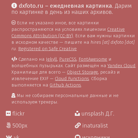
dxfoto.ru – ежедневная картинка
. Дарим
по картинке в день из наших архивов.
Если не указано иное, все картинки
распространяются на условиях лицензии
Creative
Commons Attribution (CC-BY)
. Если вам нужны картинки
в исходном качестве — пишите на
hires [at] dxfoto [dot]
ru
.
Registered on Safe Creative
Сделано на
Jekyll
,
PureCSS
,
FontAwesome
и
волшебных пузырьках. Сайт размещён на
Yandex Cloud
.
Хранилище для всего —
Object Storage
, ресайз и
извлечение EXIF —
Cloud Functions
. Сборка
выполняется на
Github Actions
.
Мы не собираем персональные данные и не
используем трекеры.
flickr
unsplash Д.Г.
500px
inaturalist
vk
исходники