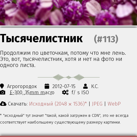
Тысячелистник
(#113)
Продолжим по цветочкам, потому что мне лень.
Это, вот, тысячелистник, хотя и нет на фото ни
одного листа.
Агрогородок
2012-07-15
К.С.
E-300
35mm macro
f/ s ISO
Скачать:
Исходный (2048 ⨉ 1536)*
|
JPEG
|
WebP
* "исходный" тут значит "такой, какой загружен в CDN", это не всегда
соответствует наибольшему существующему размеру картинки.