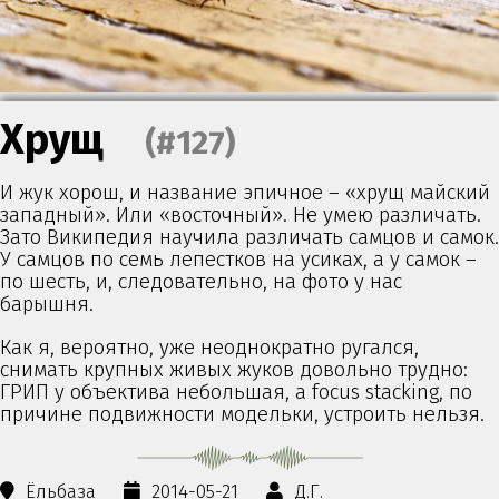
Хрущ
(#127)
И жук хорош, и название эпичное – «хрущ майский
западный». Или «восточный». Не умею различать.
Зато Википедия научила различать самцов и самок.
У самцов по семь лепестков на усиках, а у самок –
по шесть, и, следовательно, на фото у нас
барышня.
Как я, вероятно, уже неоднократно ругался,
снимать крупных живых жуков довольно трудно:
ГРИП у объектива небольшая, а focus stacking, по
причине подвижности модельки, устроить нельзя.
Ёльбаза
2014-05-21
Д.Г.