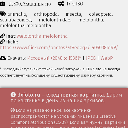
E-300
35mm macro
f/ s ISO
animalia,
arthropoda,
insecta,
coleoptera,
scarabaeoidea,
melolonthidae,
melolontha,
melolontha melolontha
inat
:
Melolontha melolontha
flickr
:
https://www.flickr.com/photos/at8eqeq3/14050386199/
Скачать:
Исходный (2048 ⨉ 1536)*
|
JPEG
|
WebP
* "исходный" тут значит "такой, какой загружен в CDN", это не всегда
соответствует наибольшему существующему размеру картинки.
dxfoto.ru – ежедневная картинка
. Дарим
по картинке в день из наших архивов.
Если не указано иное, все картинки
распространяются на условиях лицензии
Creative
Commons Attribution (CC-BY)
. Если вам нужны картинки