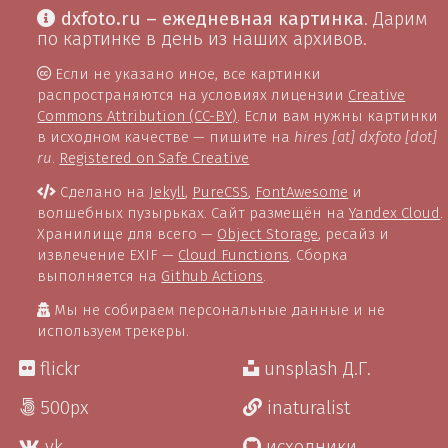
dxfoto.ru – ежедневная картинка
. Дарим
по картинке в день из наших архивов.
Если не указано иное, все картинки
распространяются на условиях лицензии
Creative
Commons Attribution (CC-BY)
. Если вам нужны картинки
в исходном качестве — пишите на
hires [at] dxfoto [dot]
ru
.
Registered on Safe Creative
Сделано на
Jekyll
,
PureCSS
,
FontAwesome
и
волшебных пузырьках. Сайт размещён на
Yandex Cloud
.
Хранилище для всего —
Object Storage
, ресайз и
извлечение EXIF —
Cloud Functions
. Сборка
выполняется на
Github Actions
.
Мы не собираем персональные данные и не
используем трекеры.
flickr
unsplash Д.Г.
500px
inaturalist
vk
исходники