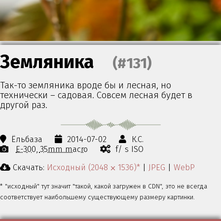
Земляника
(#131)
Так-то земляника вроде бы и лесная, но
технически – садовая. Совсем лесная будет в
другой раз.
Ёльбаза
2014-07-02
К.С.
E-300
35mm macro
f/ s ISO
Скачать:
Исходный (2048 ⨉ 1536)*
|
JPEG
|
WebP
* "исходный" тут значит "такой, какой загружен в CDN", это не всегда
соответствует наибольшему существующему размеру картинки.