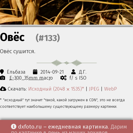
Овёс
(#133)
Овёс сушится.
Ёльбаза
2014-09-21
Д.Г.
E-300
35mm macro
f/ s ISO
Скачать:
Исходный (2048 ⨉ 1535)*
|
JPEG
|
WebP
* "исходный" тут значит "такой, какой загружен в CDN", это не всегда
соответствует наибольшему существующему размеру картинки.
dxfoto.ru – ежедневная картинка
. Дарим
по картинке в день из наших архивов.