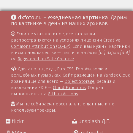
dxfoto.ru – ежедневная картинка
. Дарим
по картинке в день из наших архивов.
Если не указано иное, все картинки
распространяются на условиях лицензии
Creative
Commons Attribution (CC-BY)
. Если вам нужны картинки
в исходном качестве — пишите на
hires [at] dxfoto [dot]
ru
.
Registered on Safe Creative
Сделано на
Jekyll
,
PureCSS
,
FontAwesome
и
волшебных пузырьках. Сайт размещён на
Yandex Cloud
.
Хранилище для всего —
Object Storage
, ресайз и
извлечение EXIF —
Cloud Functions
. Сборка
выполняется на
Github Actions
.
Мы не собираем персональные данные и не
используем трекеры.
flickr
unsplash Д.Г.
500px
inaturalist