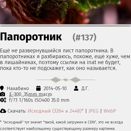
Папоротник
(#137)
Ещё не развернувшийся лист папоротника. В
папоротниках я разбираюсь, похоже, ещё хуже, чем
в лишайниках, поэтому ссылки на inat не будет,
пока кто-то не подскажет, как оно называется.
Нахабино
2014-05-10
Д.Г.
E-300
35mm macro
f/7.1 1/160s ISO400 35.0 mm
Скачать:
Исходный (3264 ⨉ 2448)*
|
JPEG
|
WebP
* "исходный" тут значит "такой, какой загружен в CDN", это не всегда
соответствует наибольшему существующему размеру картинки.