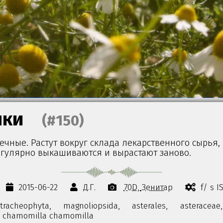
шки
(#150)
чные. Растут вокруг склада лекарственного сырья,
егулярно выкашиваются и вырастают заново.
2015-06-22
Д.Г.
70D
Зенитар
f/ s I
tracheophyta,
magnoliopsida,
asterales,
asteraceae,
chamomilla chamomilla