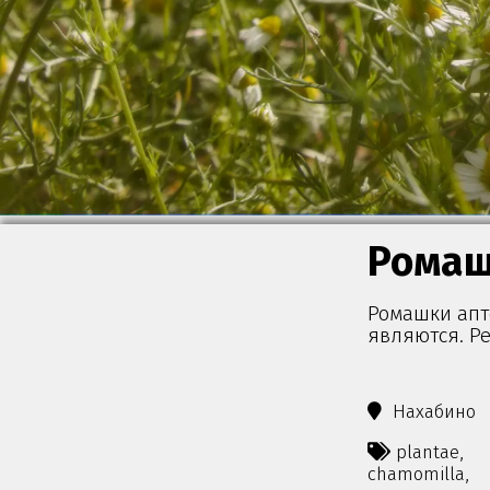
Рома
Ромашки апте
являются. Р
Нахабино
plantae,
chamomilla,