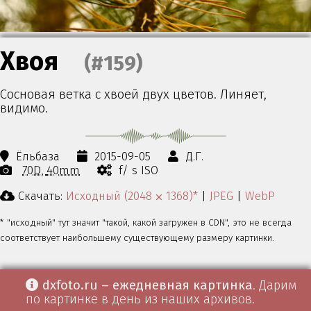
Хвоя
(#159)
Сосновая ветка с хвоей двух цветов. Линяет,
видимо.
Ёльбаза
2015-09-05
Д.Г.
70D
40mm
f/ s ISO
Скачать:
Исходный (2048 ⨉ 1368)*
|
JPEG
|
WebP
* "исходный" тут значит "такой, какой загружен в CDN", это не всегда
соответствует наибольшему существующему размеру картинки.
dxfoto.ru – ежедневная картинка
. Дарим
по картинке в день из наших архивов.