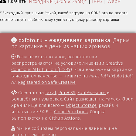
Скачать:
Исходный (3264 ⨉ 2448)*
|
JPEG
|
WebP
* "исходный" тут значит "такой, какой загружен в CDN", это не всегда
соответствует наибольшему существующему размеру картинки.
dxfoto.ru – ежедневная картинка
. Дарим
по картинке в день из наших архивов.
Если не указано иное, все картинки
распространяются на условиях лицензии
Creative
Commons Attribution (CC-BY)
. Если вам нужны картинки
в исходном качестве — пишите на
hires [at] dxfoto [dot]
ru
.
Registered on Safe Creative
Сделано на
Jekyll
,
PureCSS
,
FontAwesome
и
волшебных пузырьках. Сайт размещён на
Yandex Cloud
.
Хранилище для всего —
Object Storage
, ресайз и
извлечение EXIF —
Cloud Functions
. Сборка
выполняется на
Github Actions
.
Мы не собираем персональные данные и не
используем трекеры.