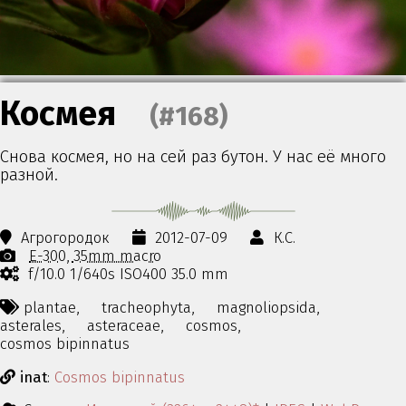
Космея
(#168)
Снова космея, но на сей раз бутон. У нас её много
разной.
Агрогородок
2012-07-09
К.С.
E-300
35mm macro
f/10.0 1/640s ISO400 35.0 mm
plantae,
tracheophyta,
magnoliopsida,
asterales,
asteraceae,
cosmos,
cosmos bipinnatus
inat
:
Cosmos bipinnatus