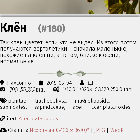
Клён
(#180)
Так клён цветёт, если кто не видел. Из этого потом
получаются вертолётики – сначала маленькие,
похожие на клешни, а потом, ближе к осени,
нормальные.
Нахабино
2015-05-04
Д.Г.
70D
55-250mm
f/10.0 1/320s ISO320 250.0 mm
plantae,
tracheophyta,
magnoliopsida,
sapindales,
sapindaceae,
acer,
acer platanoides
inat
:
Acer platanoides
Скачать:
Исходный (5496 ⨉ 3670)*
|
JPEG
|
WebP