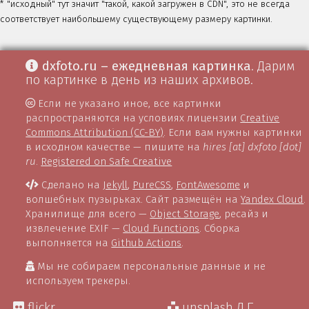
* "исходный" тут значит "такой, какой загружен в CDN", это не всегда
соответствует наибольшему существующему размеру картинки.
dxfoto.ru – ежедневная картинка
. Дарим
по картинке в день из наших архивов.
Если не указано иное, все картинки
распространяются на условиях лицензии
Creative
Commons Attribution (CC-BY)
. Если вам нужны картинки
в исходном качестве — пишите на
hires [at] dxfoto [dot]
ru
.
Registered on Safe Creative
Сделано на
Jekyll
,
PureCSS
,
FontAwesome
и
волшебных пузырьках. Сайт размещён на
Yandex Cloud
.
Хранилище для всего —
Object Storage
, ресайз и
извлечение EXIF —
Cloud Functions
. Сборка
выполняется на
Github Actions
.
Мы не собираем персональные данные и не
используем трекеры.
flickr
unsplash Д.Г.