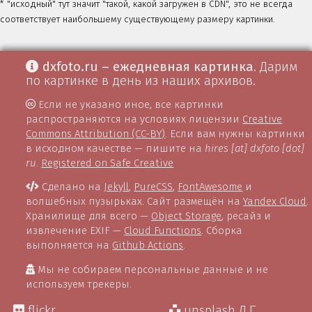
* "исходный" тут значит "такой, какой загружен в CDN", это не всегда
соответствует наибольшему существующему размеру картинки.
dxfoto.ru – ежедневная картинка
. Дарим
по картинке в день из наших архивов.
Если не указано иное, все картинки
распространяются на условиях лицензии
Creative
Commons Attribution (CC-BY)
. Если вам нужны картинки
в исходном качестве — пишите на
hires [at] dxfoto [dot]
ru
.
Registered on Safe Creative
Сделано на
Jekyll
,
PureCSS
,
FontAwesome
и
волшебных пузырьках. Сайт размещён на
Yandex Cloud
.
Хранилище для всего —
Object Storage
, ресайз и
извлечение EXIF —
Cloud Functions
. Сборка
выполняется на
Github Actions
.
Мы не собираем персональные данные и не
используем трекеры.
flickr
unsplash Д.Г.