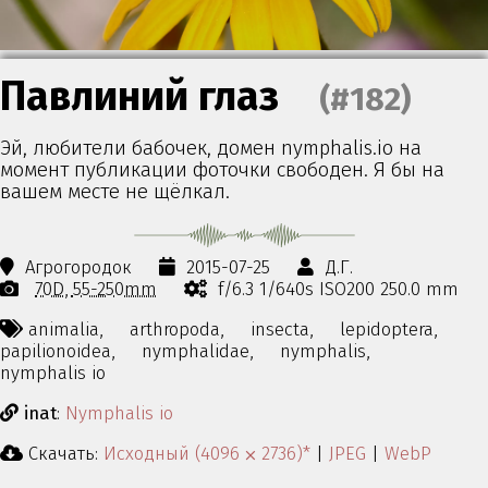
Павлиний глаз
(#182)
Эй, любители бабочек, домен nymphalis.io на
момент публикации фоточки свободен. Я бы на
вашем месте не щёлкал.
Агрогородок
2015-07-25
Д.Г.
70D
55-250mm
f/6.3 1/640s ISO200 250.0 mm
animalia,
arthropoda,
insecta,
lepidoptera,
papilionoidea,
nymphalidae,
nymphalis,
nymphalis io
inat
:
Nymphalis io
Скачать:
Исходный (4096 ⨉ 2736)*
|
JPEG
|
WebP