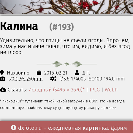
Калина
(#193)
Удивительно, что птицы не съели ягоды. Впрочем,
зима у нас нынче такая, что им, видимо, и без ягод
неплохо.
Нахабино
2016-02-21
Д.Г.
70D
55-250mm
f/5.6 1/400s ISO100 194.0 mm
Скачать:
Исходный (5496 ⨉ 3670)*
|
JPEG
|
WebP
* "исходный" тут значит "такой, какой загружен в CDN", это не всегда
соответствует наибольшему существующему размеру картинки.
dxfoto.ru – ежедневная картинка
. Дарим