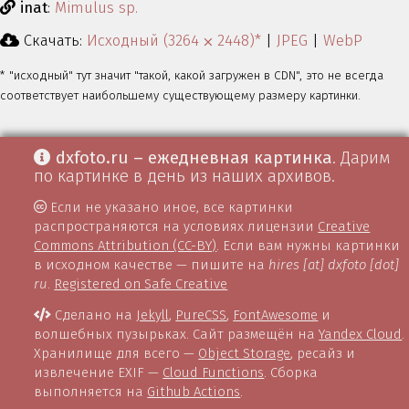
inat
:
Mimulus sp.
Скачать:
Исходный (3264 ⨉ 2448)*
|
JPEG
|
WebP
* "исходный" тут значит "такой, какой загружен в CDN", это не всегда
соответствует наибольшему существующему размеру картинки.
dxfoto.ru – ежедневная картинка
. Дарим
по картинке в день из наших архивов.
Если не указано иное, все картинки
распространяются на условиях лицензии
Creative
Commons Attribution (CC-BY)
. Если вам нужны картинки
в исходном качестве — пишите на
hires [at] dxfoto [dot]
ru
.
Registered on Safe Creative
Сделано на
Jekyll
,
PureCSS
,
FontAwesome
и
волшебных пузырьках. Сайт размещён на
Yandex Cloud
.
Хранилище для всего —
Object Storage
, ресайз и
извлечение EXIF —
Cloud Functions
. Сборка
выполняется на
Github Actions
.