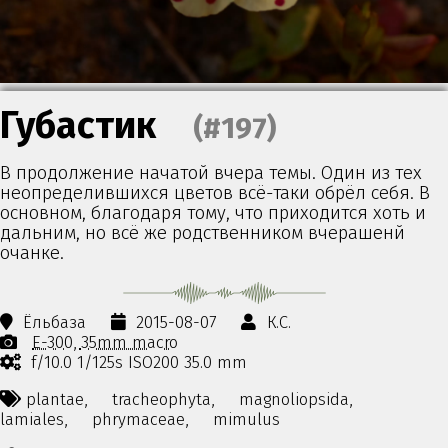
Губастик
(#197)
В продолжение начатой вчера темы. Один из тех
неопределившихся цветов всё-таки обрёл себя. В
основном, благодаря тому, что приходится хоть и
дальним, но всё же родственником вчерашенй
очанке.
Ёльбаза
2015-08-07
К.С.
E-300
35mm macro
f/10.0 1/125s ISO200 35.0 mm
plantae,
tracheophyta,
magnoliopsida,
lamiales,
phrymaceae,
mimulus