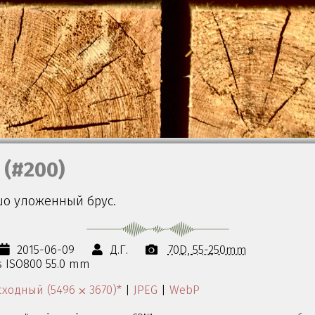
(#200)
шо уложенный брус.
2015-06-09
Д.Г.
70D
55-250mm
5s ISO800 55.0 mm
ходный (5496 ⨉ 3670)*
|
JPEG
|
WebP