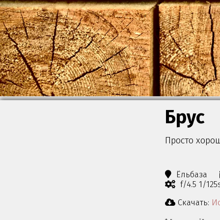
Брус
Просто хоро
Ёльбаза
f/4.5 1/12
Скачать:
Ис