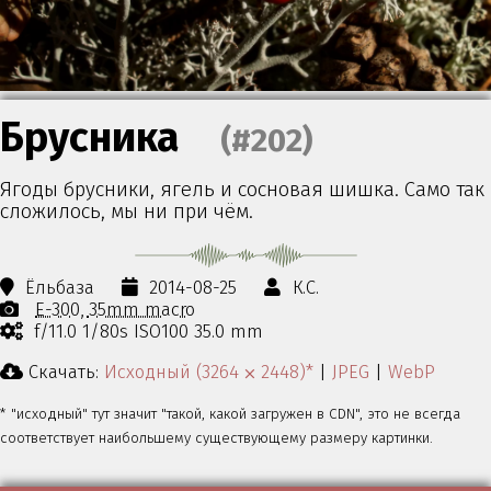
Брусника
(#202)
Ягоды брусники, ягель и сосновая шишка. Само так
сложилось, мы ни при чём.
Ёльбаза
2014-08-25
К.С.
E-300
35mm macro
f/11.0 1/80s ISO100 35.0 mm
Скачать:
Исходный (3264 ⨉ 2448)*
|
JPEG
|
WebP
* "исходный" тут значит "такой, какой загружен в CDN", это не всегда
соответствует наибольшему существующему размеру картинки.