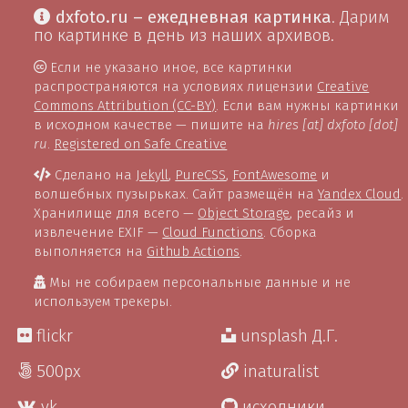
dxfoto.ru – ежедневная картинка
. Дарим
по картинке в день из наших архивов.
Если не указано иное, все картинки
распространяются на условиях лицензии
Creative
Commons Attribution (CC-BY)
. Если вам нужны картинки
в исходном качестве — пишите на
hires [at] dxfoto [dot]
ru
.
Registered on Safe Creative
Сделано на
Jekyll
,
PureCSS
,
FontAwesome
и
волшебных пузырьках. Сайт размещён на
Yandex Cloud
.
Хранилище для всего —
Object Storage
, ресайз и
извлечение EXIF —
Cloud Functions
. Сборка
выполняется на
Github Actions
.
Мы не собираем персональные данные и не
используем трекеры.
flickr
unsplash Д.Г.
500px
inaturalist
vk
исходники