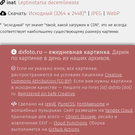
inat
:
Leptinotarsa decemlineata
Скачать:
Исходный (3264 ⨉ 2448)*
|
JPEG
|
WebP
* "исходный" тут значит "такой, какой загружен в CDN", это не всегда
соответствует наибольшему существующему размеру картинки.
dxfoto.ru – ежедневная картинка
. Дарим
по картинке в день из наших архивов.
Если не указано иное, все картинки
распространяются на условиях лицензии
Creative
Commons Attribution (CC-BY)
. Если вам нужны картинки
в исходном качестве — пишите на
hires [at] dxfoto [dot]
ru
.
Registered on Safe Creative
Сделано на
Jekyll
,
PureCSS
,
FontAwesome
и
волшебных пузырьках. Сайт размещён на
Yandex Cloud
.
Хранилище для всего —
Object Storage
, ресайз и
извлечение EXIF —
Cloud Functions
. Сборка
выполняется на
Github Actions
.