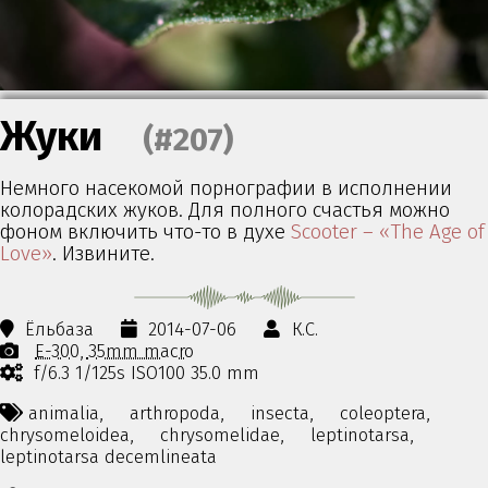
Жуки
(#207)
Немного насекомой порнографии в исполнении
колорадских жуков. Для полного счастья можно
фоном включить что-то в духе
Scooter – «The Age of
Love»
. Извините.
Ёльбаза
2014-07-06
К.С.
E-300
35mm macro
f/6.3 1/125s ISO100 35.0 mm
animalia,
arthropoda,
insecta,
coleoptera,
chrysomeloidea,
chrysomelidae,
leptinotarsa,
leptinotarsa decemlineata