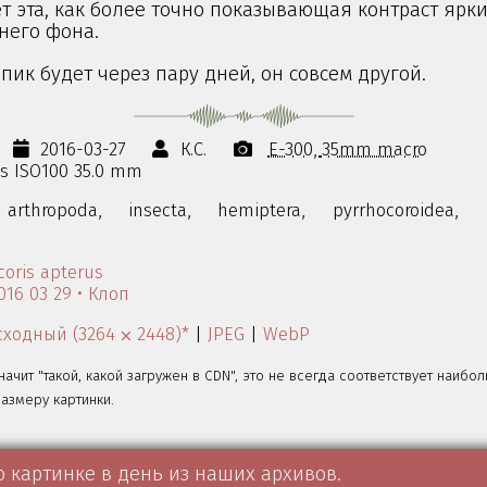
т эта, как более точно показывающая контраст ярк
него фона.
опик будет через пару дней, он совсем другой.
2016-03-27
К.С.
E-300
35mm macro
0s ISO100 35.0 mm
arthropoda,
insecta,
hemiptera,
pyrrhocoroidea,
coris apterus
016 03 29 • Клоп
ходный (3264 ⨉ 2448)*
|
JPEG
|
WebP
значит "такой, какой загружен в CDN", это не всегда соответствует наибо
змеру картинки.
о картинке в день из наших архивов.