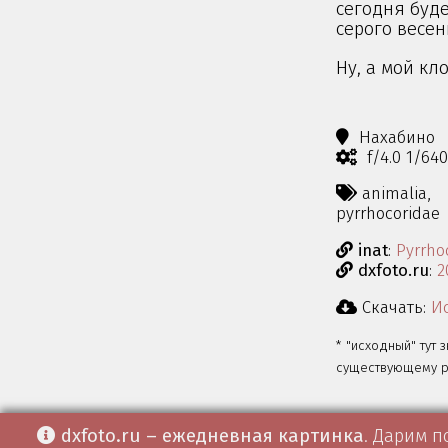
сегодня буде
серого весен
Ну, а мой кл
Нахабино
f/4.0 1/64
animalia,
pyrrhocoridae
inat
:
Pyrrho
dxfoto.ru
:
2
Скачать:
Ис
* "исходный" тут 
существующему ра
dxfoto.ru – ежедневная картинка
. Дарим п