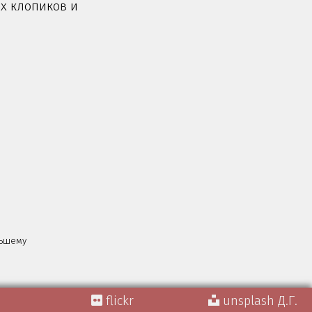
их клопиков и
льшему
flickr
unsplash Д.Г.