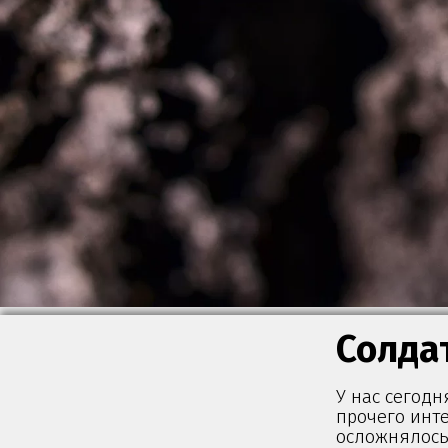
Солда
У нас сегод
прочего инте
осложнялось 