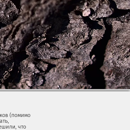
иков (помимо
ать,
ешили, что