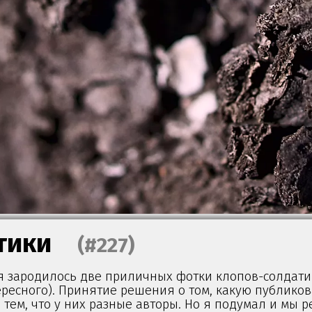
тики
(#227)
ня зародилось две приличных фотки клопов-солдат
ресного). Принятие решения о том, какую публиков
тем, что у них разные авторы. Но я подумал и мы р