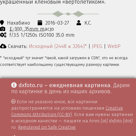
украшенный кленовым «вертолётиком».
Нахабино
2016-03-27
К.С.
E-300
35mm macro
f/3.5 1/1250s ISO100 35.0 mm
Скачать:
Исходный (2448 ⨉ 3264)*
|
JPEG
|
WebP
* "исходный" тут значит "такой, какой загружен в CDN", это не всегда
соответствует наибольшему существующему размеру картинки.
dxfoto.ru – ежедневная картинка
. Дарим
по картинке в день из наших архивов.
Если не указано иное, все картинки
распространяются на условиях лицензии
Creative
Commons Attribution (CC-BY)
. Если вам нужны картинки
в исходном качестве — пишите на
hires [at] dxfoto [dot]
ru
.
Registered on Safe Creative