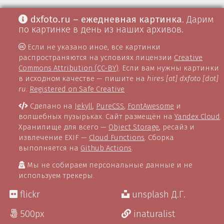
dxfoto.ru – ежедневная картинка
. Дарим
по картинке в день из наших архивов.
Если не указано иное, все картинки
распространяются на условиях лицензии
Creative
Commons Attribution (CC-BY)
. Если вам нужны картинки
в исходном качестве — пишите на
hires [at] dxfoto [dot]
ru
.
Registered on Safe Creative
Сделано на
Jekyll
,
PureCSS
,
FontAwesome
и
волшебных пузырьках. Сайт размещён на
Yandex Cloud
.
Хранилище для всего —
Object Storage
, ресайз и
извлечение EXIF —
Cloud Functions
. Сборка
выполняется на
Github Actions
.
Мы не собираем персональные данные и не
используем трекеры.
flickr
unsplash Д.Г.
500px
inaturalist