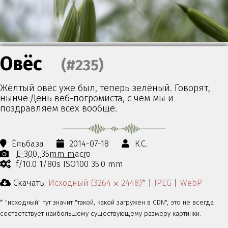
Овёс
(#235)
Жёлтый овёс уже был, теперь зелёный. Говорят,
нынче День веб-погромиста, с чем мы и
поздравляем всех вообще.
Ёльбаза
2014-07-18
К.С.
E-300
35mm macro
f/10.0 1/80s ISO100 35.0 mm
Скачать:
Исходный (3264 ⨉ 2448)*
|
JPEG
|
WebP
* "исходный" тут значит "такой, какой загружен в CDN", это не всегда
соответствует наибольшему существующему размеру картинки.