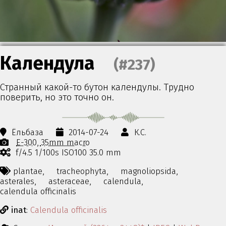
Календула
(#237)
Странный какой-то бутон календулы. Трудно
поверить, но это точно он.
Ёльбаза
2014-07-24
К.С.
E-300
35mm macro
f/4.5 1/100s ISO100 35.0 mm
plantae,
tracheophyta,
magnoliopsida,
asterales,
asteraceae,
calendula,
calendula officinalis
inat
:
Calendula officinalis