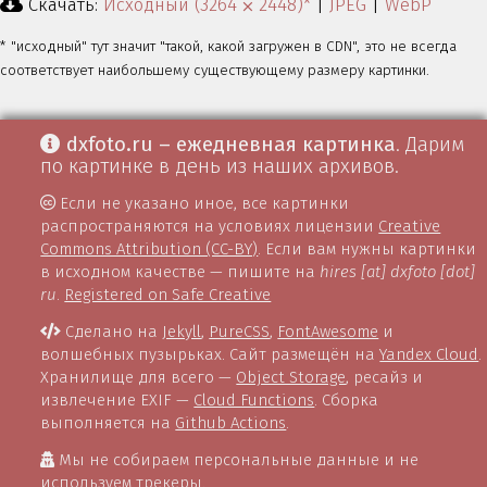
Скачать:
Исходный (3264 ⨉ 2448)*
|
JPEG
|
WebP
* "исходный" тут значит "такой, какой загружен в CDN", это не всегда
соответствует наибольшему существующему размеру картинки.
dxfoto.ru – ежедневная картинка
. Дарим
по картинке в день из наших архивов.
Если не указано иное, все картинки
распространяются на условиях лицензии
Creative
Commons Attribution (CC-BY)
. Если вам нужны картинки
в исходном качестве — пишите на
hires [at] dxfoto [dot]
ru
.
Registered on Safe Creative
Сделано на
Jekyll
,
PureCSS
,
FontAwesome
и
волшебных пузырьках. Сайт размещён на
Yandex Cloud
.
Хранилище для всего —
Object Storage
, ресайз и
извлечение EXIF —
Cloud Functions
. Сборка
выполняется на
Github Actions
.
Мы не собираем персональные данные и не
используем трекеры.