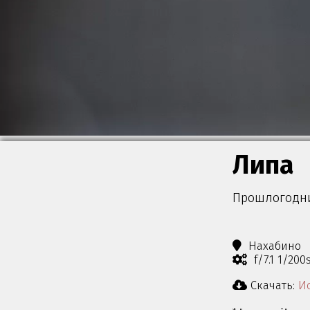
Липа
Прошлогодни
Нахабино
f/7.1 1/20
Скачать:
Ис