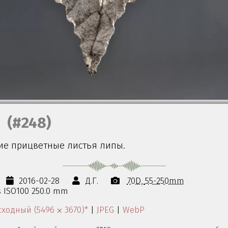
(#248)
е прицветные листья липы.
2016-02-28
Д.Г.
70D
55-250mm
0s ISO100 250.0 mm
ходный (5496 ⨉ 3670)*
|
JPEG
|
WebP