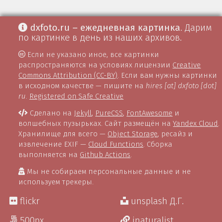
dxfoto.ru – ежедневная картинка
. Дарим
по картинке в день из наших архивов.
Если не указано иное, все картинки
распространяются на условиях лицензии
Creative
Commons Attribution (CC-BY)
. Если вам нужны картинки
в исходном качестве — пишите на
hires [at] dxfoto [dot]
ru
.
Registered on Safe Creative
Сделано на
Jekyll
,
PureCSS
,
FontAwesome
и
волшебных пузырьках. Сайт размещён на
Yandex Cloud
.
Хранилище для всего —
Object Storage
, ресайз и
извлечение EXIF —
Cloud Functions
. Сборка
выполняется на
Github Actions
.
Мы не собираем персональные данные и не
используем трекеры.
flickr
unsplash Д.Г.
500px
inaturalist