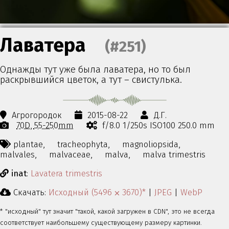
Лаватера
(#251)
Однажды тут уже была лаватера, но то был
раскрывшийся цветок, а тут – свистулька.
Агрогородок
2015-08-22
Д.Г.
70D
55-250mm
f/8.0 1/250s ISO100 250.0 mm
plantae,
tracheophyta,
magnoliopsida,
malvales,
malvaceae,
malva,
malva trimestris
inat
:
Lavatera trimestris
Скачать:
Исходный (5496 ⨉ 3670)*
|
JPEG
|
WebP
* "исходный" тут значит "такой, какой загружен в CDN", это не всегда
соответствует наибольшему существующему размеру картинки.