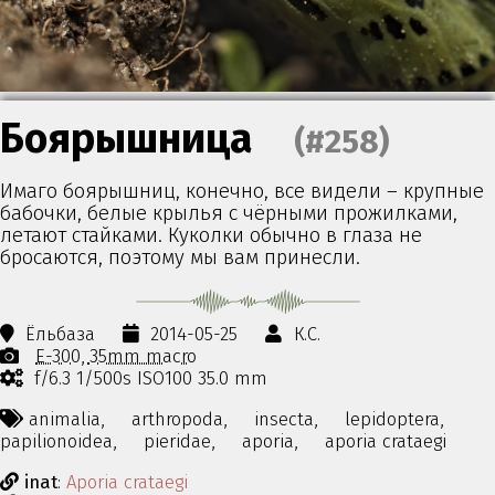
Боярышница
(#258)
Имаго боярышниц, конечно, все видели – крупные
бабочки, белые крылья с чёрными прожилками,
летают стайками. Куколки обычно в глаза не
бросаются, поэтому мы вам принесли.
Ёльбаза
2014-05-25
К.С.
E-300
35mm macro
f/6.3 1/500s ISO100 35.0 mm
animalia,
arthropoda,
insecta,
lepidoptera,
papilionoidea,
pieridae,
aporia,
aporia crataegi
inat
:
Aporia crataegi