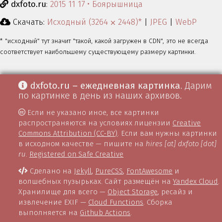
dxfoto.ru
:
2015 11 17 • Боярышница
Скачать:
Исходный (3264 ⨉ 2448)*
|
JPEG
|
WebP
* "исходный" тут значит "такой, какой загружен в CDN", это не всегда
соответствует наибольшему существующему размеру картинки.
dxfoto.ru – ежедневная картинка
. Дарим
по картинке в день из наших архивов.
Если не указано иное, все картинки
распространяются на условиях лицензии
Creative
Commons Attribution (CC-BY)
. Если вам нужны картинки
в исходном качестве — пишите на
hires [at] dxfoto [dot]
ru
.
Registered on Safe Creative
Сделано на
Jekyll
,
PureCSS
,
FontAwesome
и
волшебных пузырьках. Сайт размещён на
Yandex Cloud
.
Хранилище для всего —
Object Storage
, ресайз и
извлечение EXIF —
Cloud Functions
. Сборка
выполняется на
Github Actions
.