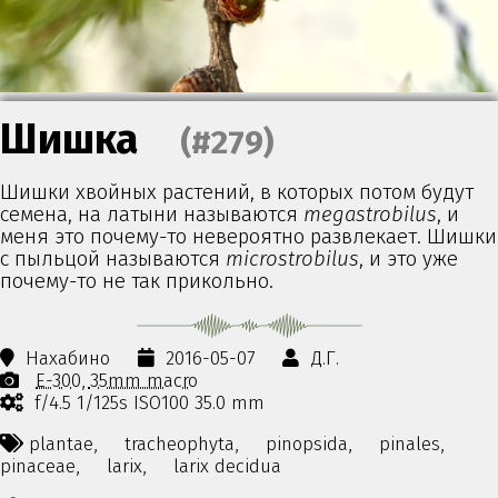
Шишка
(#279)
Шишки хвойных растений, в которых потом будут
семена, на латыни называются
megastrobilus
, и
меня это почему-то невероятно развлекает. Шишки
с пыльцой называются
microstrobilus
, и это уже
почему-то не так прикольно.
Нахабино
2016-05-07
Д.Г.
E-300
35mm macro
f/4.5 1/125s ISO100 35.0 mm
plantae,
tracheophyta,
pinopsida,
pinales,
pinaceae,
larix,
larix decidua