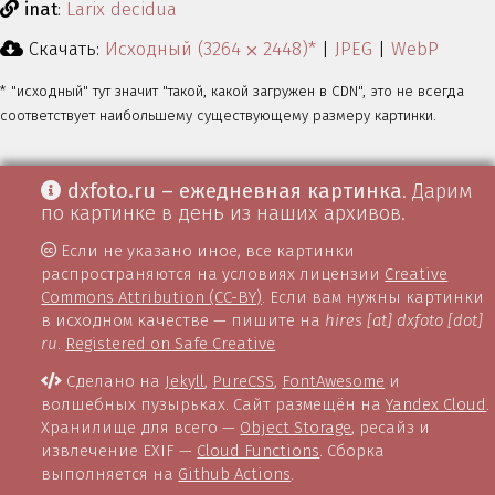
inat
:
Larix decidua
Скачать:
Исходный (3264 ⨉ 2448)*
|
JPEG
|
WebP
* "исходный" тут значит "такой, какой загружен в CDN", это не всегда
соответствует наибольшему существующему размеру картинки.
dxfoto.ru – ежедневная картинка
. Дарим
по картинке в день из наших архивов.
Если не указано иное, все картинки
распространяются на условиях лицензии
Creative
Commons Attribution (CC-BY)
. Если вам нужны картинки
в исходном качестве — пишите на
hires [at] dxfoto [dot]
ru
.
Registered on Safe Creative
Сделано на
Jekyll
,
PureCSS
,
FontAwesome
и
волшебных пузырьках. Сайт размещён на
Yandex Cloud
.
Хранилище для всего —
Object Storage
, ресайз и
извлечение EXIF —
Cloud Functions
. Сборка
выполняется на
Github Actions
.