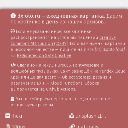
dxfoto.ru – ежедневная картинка
. Дарим
по картинке в день из наших архивов.
Если не указано иное, все картинки
распространяются на условиях лицензии
Creative
Commons Attribution (CC-BY)
. Если вам нужны картинки
в исходном качестве — пишите на
hires [at] dxfoto [dot]
ru
.
Registered on Safe Creative
Сделано на
Jekyll
,
PureCSS
,
FontAwesome
и
волшебных пузырьках. Сайт размещён на
Yandex Cloud
.
Хранилище для всего —
Object Storage
, ресайз и
извлечение EXIF —
Cloud Functions
. Сборка
выполняется на
Github Actions
.
Мы не собираем персональные данные и не
используем трекеры.
flickr
unsplash Д.Г.
500px
inaturalist