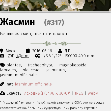
Жасмин
(#317)
Белый жасмин, цветёт и пахнет.
Москва
2016-06-16
Д.Г.
70D
40mm
f/5.6 1/125s ISO100 40.0 mm
plantae,
tracheophyta,
magnoliopsida,
lamiales,
oleaceae,
jasminum,
jasminum officinale
inat
:
Jasminum officinale
Скачать:
Исходный (5496 ⨉ 3670)*
|
JPEG
|
WebP
* "исходный" тут значит "такой, какой загружен в CDN", это не всегда
соответствует наибольшему существующему размеру картинки.