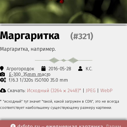
Маргаритка
(#321)
Маргаритка, например.
Агрогородок
2016-05-28
К.С.
E-300
35mm macro
f/6.3 1/320s ISO100 35.0 mm
Скачать:
Исходный (3264 ⨉ 2448)*
|
JPEG
|
WebP
* "исходный" тут значит "такой, какой загружен в CDN", это не всегда
соответствует наибольшему существующему размеру картинки.
dxfoto.ru – ежедневная картинка
. Дарим