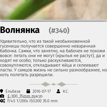
Волнянка
(#340)
Удивительно, что из такой необыкновенной
гусеницы получается совершенно невзрачная
бабочка. Самки, что занятно, на бабочек не похожи
вовсе: летать они не могут (крылья не растут), да и
ходят не особо; только раскукливаются,
совокупляются, откладывают яйца и склеивают
ласты. У самцов жизнь не сильно разнообразнее, но
хоть полетать разрешили.
Ёльбаза
2016-07-17
К.С.
E-300
35mm macro
f/4.5 1/200s ISO200 35.0 mm