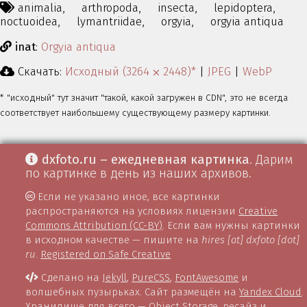
animalia,
arthropoda,
insecta,
lepidoptera,
noctuoidea,
lymantriidae,
orgyia,
orgyia antiqua
inat
:
Orgyia antiqua
Скачать:
Исходный (3264 ⨉ 2448)*
|
JPEG
|
WebP
* "исходный" тут значит "такой, какой загружен в CDN", это не всегда
соответствует наибольшему существующему размеру картинки.
dxfoto.ru – ежедневная картинка
. Дарим
по картинке в день из наших архивов.
Если не указано иное, все картинки
распространяются на условиях лицензии
Creative
Commons Attribution (CC-BY)
. Если вам нужны картинки
в исходном качестве — пишите на
hires [at] dxfoto [dot]
ru
.
Registered on Safe Creative
Сделано на
Jekyll
,
PureCSS
,
FontAwesome
и
волшебных пузырьках. Сайт размещён на
Yandex Cloud
.
Хранилище для всего —
Object Storage
, ресайз и