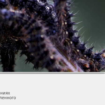
ениях
вленного