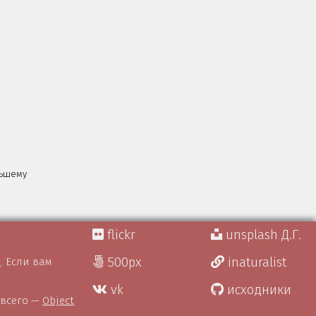
льшему
flickr
unsplash Д.Г.
500px
inaturalist
)
. Если вам
vk
исходники
 всего —
Object