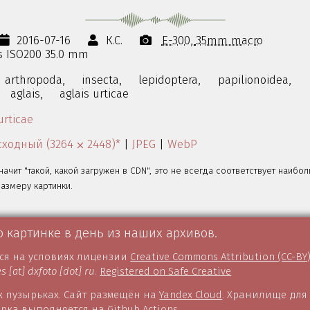
2016-07-16
К.С.
E-300
35mm macro
0s ISO200 35.0 mm
arthropoda,
insecta,
lepidoptera,
papilionoidea,
aglais,
aglais urticae
urticae
ходный (3264 ⨉ 2448)*
|
JPEG
|
WebP
значит "такой, какой загружен в CDN", это не всегда соответствует наибо
змеру картинки.
о картинке в день из наших архивов.
тся на условиях лицензии
Creative Commons Attribution (CC-BY
es [at] dxfoto [dot] ru
.
Registered on Safe Creative
 пузырьках. Сайт размещён на
Yandex Cloud
. Хранилище для
борка выполняется на
Github Actions
.