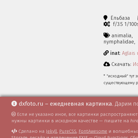
Ёльбаза
f/3.5 1/10
animalia,
nymphalidae,
inat
:
Aglais 
Скачать:
Ис
* "исходный" тут 
существующему ра
dxfoto.ru – ежедневная картинка
. Дарим п
Если не указано иное, все картинки распространяю
нужны картинки в исходном качестве — пишите на
hir
Сделано на
Jekyll
,
PureCSS
,
FontAwesome
и волшебных
Storage
, ресайз и извлечение EXIF —
Cloud Functions
. С