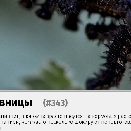
вницы
(#343)
апивниц в юном возрасте пасутся на кормовых раст
панией, чем часто несколько шокируют неподгото
.