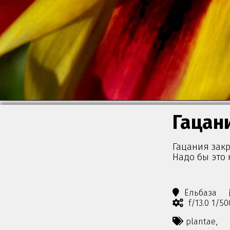
Гацан
Гацания закр
Надо бы это 
Ёльбаза
f/13.0 1/5
plantae,