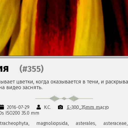
ия
(#355)
ывает цветки, когда оказывается в тени, и раскрыва
на видео заснять.
2016-07-29
К.С.
E-300
35mm macro
00s ISO200 35.0 mm
tracheophyta,
magnoliopsida,
asterales,
asteraceae,