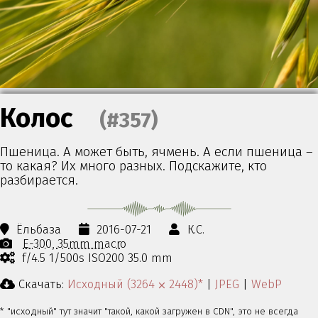
Колос
(#357)
Пшеница. А может быть, ячмень. А если пшеница –
то какая? Их много разных. Подскажите, кто
разбирается.
Ёльбаза
2016-07-21
К.С.
E-300
35mm macro
f/4.5 1/500s ISO200 35.0 mm
Скачать:
Исходный (3264 ⨉ 2448)*
|
JPEG
|
WebP
* "исходный" тут значит "такой, какой загружен в CDN", это не всегда