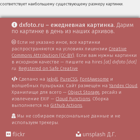
соответствует наибольшему существующему размеру картинки.
dxfoto.ru – ежедневная картинка
. Дарим
по картинке в день из наших архивов.
Если не указано иное, все картинки
распространяются на условиях лицензии
Creative
Commons Attribution (CC-BY)
. Если вам нужны картинки
в исходном качестве — пишите на
hires [at] dxfoto [dot]
ru
.
Registered on Safe Creative
Сделано на
Jekyll
,
PureCSS
,
FontAwesome
и
волшебных пузырьках. Сайт размещён на
Yandex Cloud
.
Хранилище для всего —
Object Storage
, ресайз и
извлечение EXIF —
Cloud Functions
. Сборка
выполняется на
Github Actions
.
Мы не собираем персональные данные и не
используем трекеры.
flickr
unsplash Д.Г.