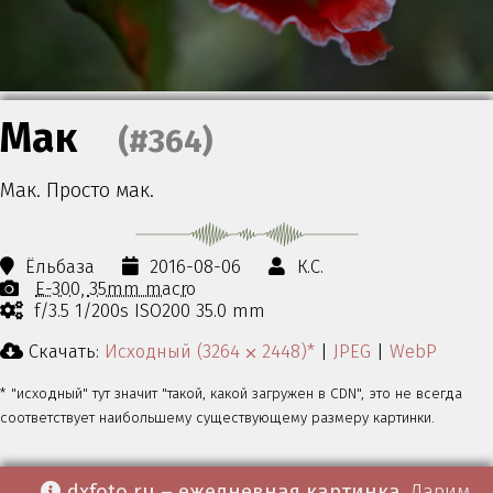
Мак
(#364)
Мак. Просто мак.
Ёльбаза
2016-08-06
К.С.
E-300
35mm macro
f/3.5 1/200s ISO200 35.0 mm
Скачать:
Исходный (3264 ⨉ 2448)*
|
JPEG
|
WebP
* "исходный" тут значит "такой, какой загружен в CDN", это не всегда
соответствует наибольшему существующему размеру картинки.
dxfoto.ru – ежедневная картинка
. Дарим