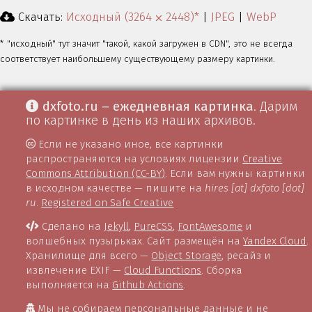
Скачать:
Исходный (3264 ⨉ 2448)*
|
JPEG
|
WebP
* "исходный" тут значит "такой, какой загружен в CDN", это не всегда
соответствует наибольшему существующему размеру картинки.
dxfoto.ru – ежедневная картинка
. Дарим
по картинке в день из наших архивов.
Если не указано иное, все картинки
распространяются на условиях лицензии
Creative
Commons Attribution (CC-BY)
. Если вам нужны картинки
в исходном качестве — пишите на
hires [at] dxfoto [dot]
ru
.
Registered on Safe Creative
Сделано на
Jekyll
,
PureCSS
,
FontAwesome
и
волшебных пузырьках. Сайт размещён на
Yandex Cloud
.
Хранилище для всего —
Object Storage
, ресайз и
извлечение EXIF —
Cloud Functions
. Сборка
выполняется на
Github Actions
.
Мы не собираем персональные данные и не