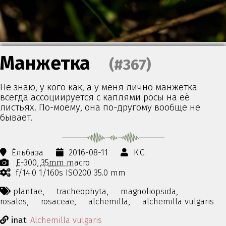
Манжетка
(#367)
Не знаю, у кого как, а у меня лично манжетка
всегда ассоциируется с каплями росы на её
листьях. По-моему, она по-другому вообще не
бывает.
Ёльбаза
2016-08-11
К.С.
E-300
35mm macro
f/14.0 1/160s ISO200 35.0 mm
plantae,
tracheophyta,
magnoliopsida,
rosales,
rosaceae,
alchemilla,
alchemilla vulgaris
inat
:
Alchemilla vulgaris